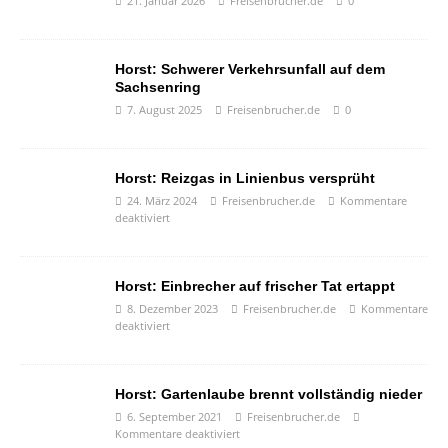
21. Januar 2026
Freisenbrucher.de
0
Horst: Schwerer Verkehrsunfall auf dem
Sachsenring
7. August 2025
Freisenbrucher.de
0
Horst: Reizgas in Linienbus versprüht
24. März 2024
Freisenbrucher.de
Kommentare
deaktiviert
Horst: Einbrecher auf frischer Tat ertappt
8. Dezember 2023
Freisenbrucher.de
Kommentare
deaktiviert
Horst: Gartenlaube brennt vollständig nieder
6. September 2021
Freisenbrucher.de
Kommentare deaktiviert