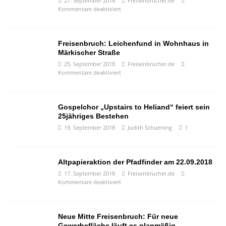
27. September 2018
Freisenbrucher.de
Kommentare deaktiviert
Freisenbruch: Leichenfund in Wohnhaus in
Märkischer Straße
25. September 2018
Freisenbrucher.de
Kommentare deaktiviert
Gospelchor „Upstairs to Heliand“ feiert sein
25jähriges Bestehen
19. September 2018
Judith Schuening
1
Altpapieraktion der Pfadfinder am 22.09.2018
17. September 2018
Freisenbrucher.de
Kommentare deaktiviert
Neue Mitte Freisenbruch: Für neue
Gewerbefläche läuft es planmäßig