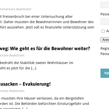
mmentare deaktiviert
Pass
l Freisenbruch bei einer Untersuchung alter
llt. Daher mussten die Bewohnerinnen und Bewohner des
t ausziehen. Jetzt soll es finanzielle Unterstützung vom
A
Anm
eg: Wie geht es für die Bewohner weiter?
Regis
Pass
tare deaktiviert
 bedroht die Stabilität zweier Wohnhäuser im
ht es jetzt für die
[…]
TO
zusacken – Evakuierung!
tare deaktiviert
mussten ihre Häuser verlassen, da ein Bergstollen
rden ist. Die Behörden befürchten Einsturzgefahr und
eingeleitet.
[…]