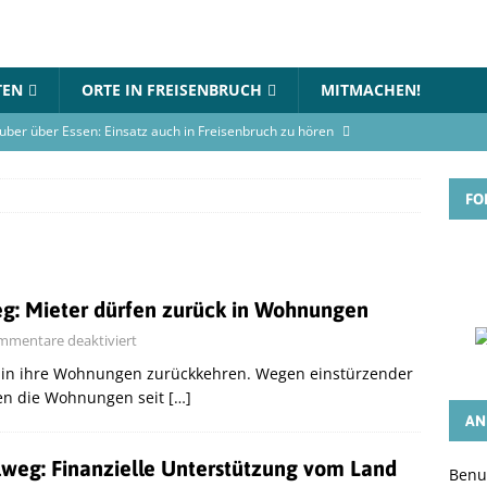
TEN
ORTE IN FREISENBRUCH
MITMACHEN!
uber über Essen: Einsatz auch in Freisenbruch zu hören
FO
in Essen-Freisenbruch: Bett steht in Flammen
BLAULICHT
gerhaus-Oststadt am 12. Juli 2026
VERANSTALTUNGEN
rnational Choir singt am Gymnasium an der Wolfskuhle
eg: Mieter dürfen zurück in Wohnungen
mentare deaktiviert
en-Turnier beim TC Freisenbruch: Teams können sich jetzt
r in ihre Wohnungen zurückkehren. Wegen einstürzender
GEN
en die Wohnungen seit
[…]
AN
eg: Finanzielle Unterstützung vom Land
Benu