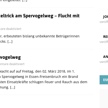
teltrick am Spervogelweg – Flucht mit
JO
veröff
re deaktiviert
hr, erbeuteten bislang unbekannte Betrügerinnen
RE
icks.
[…]
veröff
rvogelweg
AN
veröff
tare deaktiviert
Nacht auf auf Freitag, den 02. März 2018, im 1.
 Spervogelweg in Essen-Freisenbruch ein Brand
ES
rsten Einsatzkräfte schlugen Feuer und Rauch aus dem
hnung.
[…]