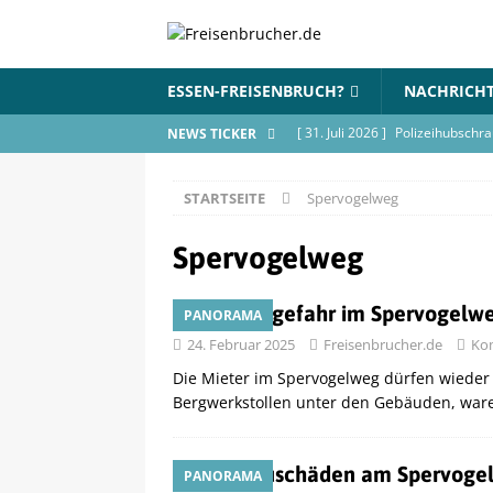
ESSEN-FREISENBRUCH?
NACHRICH
[ 31. Juli 2026 ]
Polizeihubschra
NEWS TICKER
BLAULICHT
STARTSEITE
Spervogelweg
[ 17. Juli 2026 ]
Wohnungsbrand 
[ 9. Juli 2026 ]
Flohmarkt im Bür
Spervogelweg
[ 18. Juni 2026 ]
Blue Lake Inte
Einsturzgefahr im Spervogelw
PANORAMA
VERANSTALTUNGEN
24. Februar 2025
Freisenbrucher.de
Kom
[ 18. Juni 2026 ]
Elfmeterschieß
Die Mieter im Spervogelweg dürfen wiede
anmelden
VERANSTALTUN
Bergwerkstollen unter den Gebäuden, war
Bergbauschäden am Spervogelw
PANORAMA