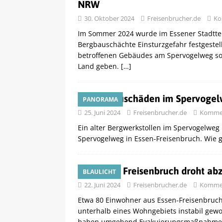
NRW
30. Oktober 2024
Freisenbrucher.de
Ko
Im Sommer 2024 wurde im Essener Stadttei
Bergbauschächte Einsturzgefahr festgeste
betroffenen Gebäudes am Spervogelweg sofor
Land geben.
[…]
Bergbauschäden im Spervogelw
PANORAMA
25. Juni 2024
Freisenbrucher.de
Kommen
Ein alter Bergwerkstollen im Spervogelweg
Spervogelweg in Essen-Freisenbruch. Wie ge
Haus in Freisenbruch droht ab
BLAULICHT
22. Juni 2024
Freisenbrucher.de
Kommen
Etwa 80 Einwohner aus Essen-Freisenbruch 
unterhalb eines Wohngebiets instabil gewo
haben umgehend Evakuierungsmaßnahmen 