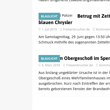
Betrug mit Zet
BLAULICHT
blauen Chrysler
1. Juli 2019
Freisenbrucher.de
Kommenta
Am Samstagmittag, 29. Juni gegen 13:50 U
Schmuck mithilfe des sogenannten Zetteltr
Brand im Obergeschoß im Spe
BLAULICHT
6. März 2018
Freisenbrucher.de
Kommen
Aus bislang ungeklärter Ursache ist in der 
Obergeschoß eines Mehrfamilienhauses im
ausgebrochen. Kurz nach Eintreffen der e
bereits geborstenen Fenster der Brandwo