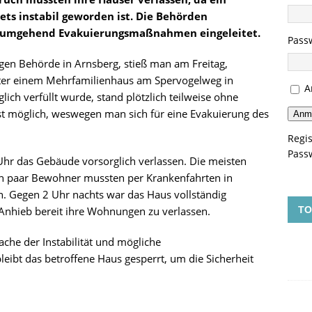
ts instabil geworden ist. Die Behörden
n umgehend Evakuierungsmaßnahmen eingeleitet.
Pass
n Behörde in Arnsberg, stieß man am Freitag,
ter einem Mehrfamilienhaus am Spervogelweg in
A
lich verfüllt wurde, stand plötzlich teilweise ohne
st möglich, weswegen man sich für eine Evakuierung des
Anm
Regis
Pass
hr das Gebäude vorsorglich verlassen. Die meisten
in paar Bewohner mussten per Krankenfahrten in
. Gegen 2 Uhr nachts war das Haus vollständig
 Anhieb bereit ihre Wohnungen zu verlassen.
TO
che der Instabilität und mögliche
eibt das betroffene Haus gesperrt, um die Sicherheit