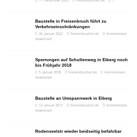
11. Dezember 2023
Freisenbrucher.de
1
Baustelle in Freisenbruch führt zu
Verkehrseinschränkungen
26. Januar 2022
Freisenbrucher.de
Kommentare
deaktiviert
Sperrungen auf Schultenweg in Eiberg noch
bis Frühjahr 2018
5. Januar 2018
Freisenbrucher.de
Kommentare
deaktiviert
Baustelle an Umspannwerk in Eiberg
12. Januar 2017
Freisenbrucher.de
Kommentare
deaktiviert
Rodenseelstr wieder beidseitig befahrbar