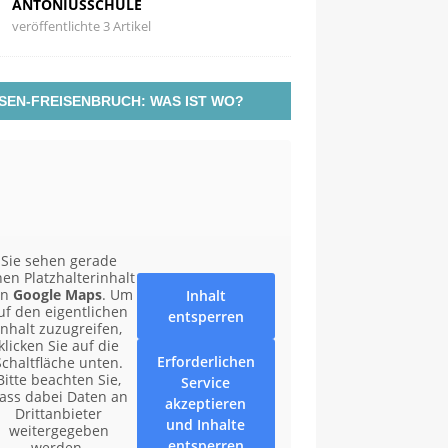
ANTONIUSSCHULE
veröffentlichte 3 Artikel
SEN-FREISENBRUCH: WAS IST WO?
Sie sehen gerade
nen Platzhalterinhalt
on
Google Maps
. Um
Inhalt
uf den eigentlichen
entsperren
Inhalt zuzugreifen,
klicken Sie auf die
Erforderlichen
Schaltfläche unten.
Bitte beachten Sie,
Service
ass dabei Daten an
akzeptieren
Drittanbieter
und Inhalte
weitergegeben
entsperren
werden.