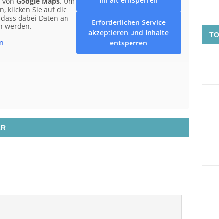
Inhalt entsperren
t von
Google Maps
. Um
, klicken Sie auf die
, dass dabei Daten an
Erforderlichen Service
en werden.
akzeptieren und Inhalte
TO
en
entsperren
AR