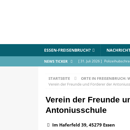
ESSEN-FREISENBRUCH?
NACHRICH
[ 31. Juli 2026 ]
Polizeihubschra
NEWS TICKER
BLAULICHT
STARTSEITE
ORTE IN FREISENBRUCH: 
[ 17. Juli 2026 ]
Wohnungsbrand 
Verein der Freunde und Förderer der Antonius
[ 9. Juli 2026 ]
Flohmarkt im Bür
Verein der Freunde u
[ 18. Juni 2026 ]
Blue Lake Inte
Antoniusschule
VERANSTALTUNGEN
[ 18. Juni 2026 ]
Elfmeterschieß
Im Haferfeld 39, 45279 Essen
