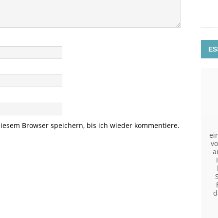
ES
iesem Browser speichern, bis ich wieder kommentiere.
ei
v
a
d