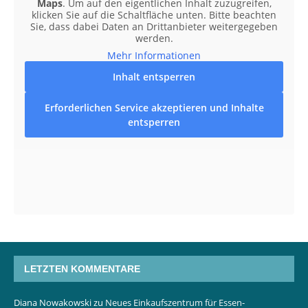
Maps
. Um auf den eigentlichen Inhalt zuzugreifen,
klicken Sie auf die Schaltfläche unten. Bitte beachten
Sie, dass dabei Daten an Drittanbieter weitergegeben
werden.
Mehr Informationen
Inhalt entsperren
Erforderlichen Service akzeptieren und Inhalte
entsperren
LETZTEN KOMMENTARE
Diana Nowakowski
zu
Neues Einkaufszentrum für Essen-