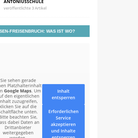
ANTONIUSSCHULE
veröffentlichte 3 Artikel
SEN-FREISENBRUCH: WAS IST WO?
Sie sehen gerade
nen Platzhalterinhalt
on
Google Maps
. Um
Inhalt
uf den eigentlichen
entsperren
Inhalt zuzugreifen,
klicken Sie auf die
Erforderlichen
Schaltfläche unten.
Bitte beachten Sie,
Service
ass dabei Daten an
akzeptieren
Drittanbieter
und Inhalte
weitergegeben
entsperren
werden.