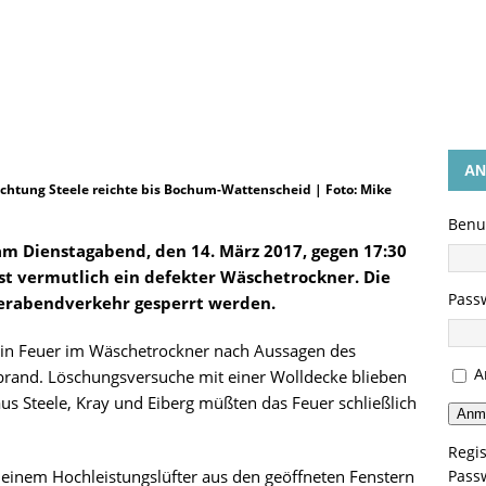
GEN
AN
chtung Steele reichte bis Bochum-Wattenscheid | Foto: Mike
Benu
m Dienstagabend, den 14. März 2017, gegen 17:30
t vermutlich ein defekter Wäschetrockner. Die
Pass
rabendverkehr gesperrt werden.
in Feuer im Wäschetrockner nach Aussagen des
A
nd. Löschungsversuche mit einer Wolldecke blieben
aus Steele, Kray und Eiberg müßten das Feuer schließlich
Anm
Regis
einem Hochleistungslüfter aus den geöffneten Fenstern
Pass