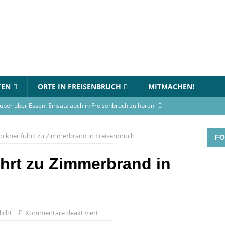
TEN
ORTE IN FREISENBRUCH
MITMACHEN!
uber über Essen: Einsatz auch in Freisenbruch zu hören
ckner führt zu Zimmerbrand in Freisenbruch
FO
in Essen-Freisenbruch: Bett steht in Flammen
BLAULICHT
gerhaus-Oststadt am 12. Juli 2026
VERANSTALTUNGEN
hrt zu Zimmerbrand in
rnational Choir singt am Gymnasium an der Wolfskuhle
en-Turnier beim TC Freisenbruch: Teams können sich jetzt
licht
Kommentare deaktiviert