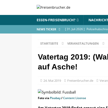
ESSEN-FREISENBRUCH?
NACHRICH
[ 31. Juli 2026 ]
Polizeihubschra
NEWS TICKER
BLAULICHT
STARTSEITE
VERANSTALTUNGEN
[ 17. Juli 2026 ]
Wohnungsbrand 
[ 9. Juli 2026 ]
Flohmarkt im Bür
Vatertag 2019: (Wah
[ 18. Juni 2026 ]
Blue Lake Inte
auf Asche!
VERANSTALTUNGEN
[ 18. Juni 2026 ]
Elfmeterschieß
24. Mai 2019
Freisenbrucher.de
Veran
anmelden
VERANSTALTUN
Foto via
Pixabay
/
Content License
Am Vatertag 2019 findet erneut eine 