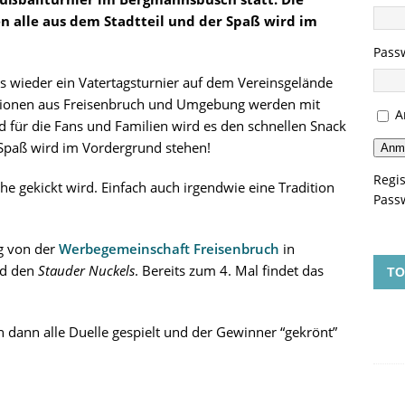
alle aus dem Stadtteil und der Spaß wird im
Pass
s wieder ein Vatertagsturnier auf dem Vereinsgelände
itionen aus Freisenbruch und Umgebung werden mit
A
für die Fans und Familien wird es den schnellen Snack
 Spaß wird im Vordergrund stehen
!
Anm
Regis
che gekickt wird. Einfach auch irgendwie eine Tradition
Pass
g von der
Werbegemeinschaft Freisenbruch
in
d den
Stauder Nuckels
. Bereits zum 4. Mal findet das
TO
n dann alle Duelle gespielt und der Gewinner “gekrönt”