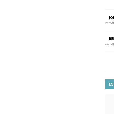
JO
veröff
RE
veröff
ES