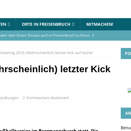
TEN
ORTE IN FREISENBRUCH
MITMACHEN!
uber über Essen: Einsatz auch in Freisenbruch zu hören
Vatertag 2019: (Wahrscheinlich) letzter Kick auf Asche!
FO
in Essen-Freisenbruch: Bett steht in Flammen
BLAULICHT
gerhaus-Oststadt am 12. Juli 2026
VERANSTALTUNGEN
rscheinlich) letzter Kick
rnational Choir singt am Gymnasium an der Wolfskuhle
en-Turnier beim TC Freisenbruch: Teams können sich jetzt
staltungen
Kommentare deaktiviert
GEN
AN
Benu
Fußballturnier im Bergmannsbusch statt. Die