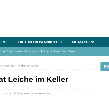
TEN
ORTE IN FREISENBRUCH
MITMACHEN!
uber über Essen: Einsatz auch in Freisenbruch zu hören
nbruch hat Leiche im Keller
FO
in Essen-Freisenbruch: Bett steht in Flammen
BLAULICHT
gerhaus-Oststadt am 12. Juli 2026
VERANSTALTUNGEN
t Leiche im Keller
rnational Choir singt am Gymnasium an der Wolfskuhle
norama
Kommentare deaktiviert
en-Turnier beim TC Freisenbruch: Teams können sich jetzt