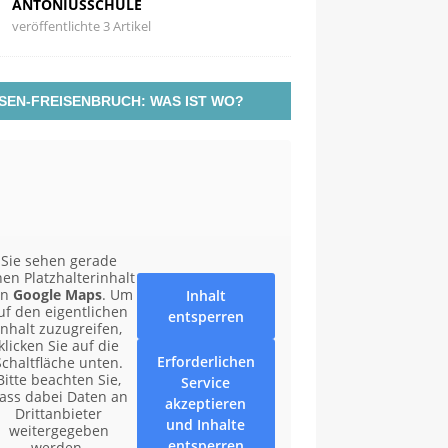
ANTONIUSSCHULE
veröffentlichte 3 Artikel
SEN-FREISENBRUCH: WAS IST WO?
Sie sehen gerade
nen Platzhalterinhalt
on
Google Maps
. Um
Inhalt
uf den eigentlichen
entsperren
Inhalt zuzugreifen,
klicken Sie auf die
Erforderlichen
Schaltfläche unten.
Bitte beachten Sie,
Service
ass dabei Daten an
akzeptieren
Drittanbieter
und Inhalte
weitergegeben
entsperren
werden.