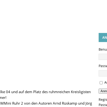
GEN
AN
Benu
Pass
A
Anm
ke 04 und auf dem Platz des ruhmreichen Kreisligisten
mer!
Regis
iMMini Ruhr 2 von den Autoren Arnd Rüskamp und Jörg
Pass