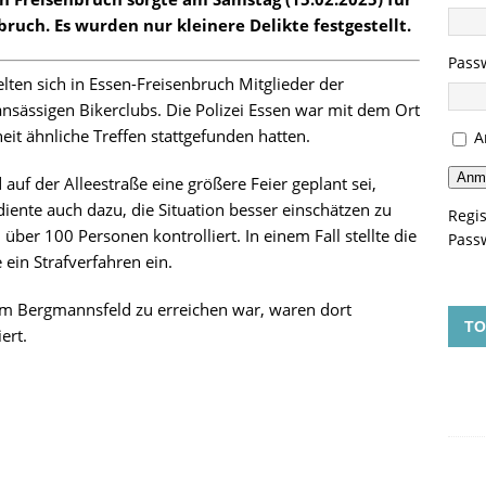
bruch. Es wurden nur kleinere Delikte festgestellt.
Pass
en sich in Essen-Freisenbruch Mitglieder der
ansässigen Bikerclubs. Die Polizei Essen war mit dem Ort
heit ähnliche Treffen stattgefunden hatten.
A
Anm
uf der Alleestraße eine größere Feier geplant sei,
 diente auch dazu, die Situation besser einschätzen zu
Regis
er 100 Personen kontrolliert. In einem Fall stellte die
Pass
 ein Strafverfahren ein.
om Bergmannsfeld zu erreichen war, waren dort
TO
ert.