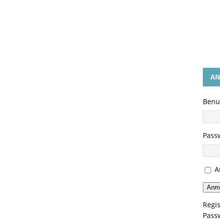
GEN
AN
Benu
Pass
A
Anm
Regis
Pass