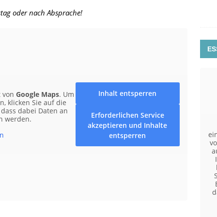
tag oder nach Absprache!
ES
Inhalt entsperren
t von
Google Maps
. Um
, klicken Sie auf die
, dass dabei Daten an
Erforderlichen Service
en werden.
akzeptieren und Inhalte
ei
en
entsperren
v
a
d