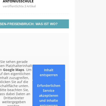
ANTONIUSSCHULE
veröffentlichte 3 Artikel
SEN-FREISENBRUCH: WAS IST WO?
Sie sehen gerade
nen Platzhalterinhalt
on
Google Maps
. Um
Inhalt
uf den eigentlichen
entsperren
Inhalt zuzugreifen,
klicken Sie auf die
Erforderlichen
Schaltfläche unten.
Bitte beachten Sie,
Service
ass dabei Daten an
akzeptieren
Drittanbieter
und Inhalte
weitergegeben
entsperren
werden.