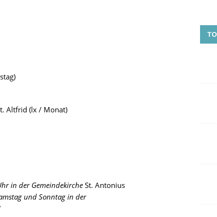
TO
stag)
 Altfrid (lx / Monat)
Uhr in der Gemeindekirche
St. Antonius
Samstag und Sonntag in der
!