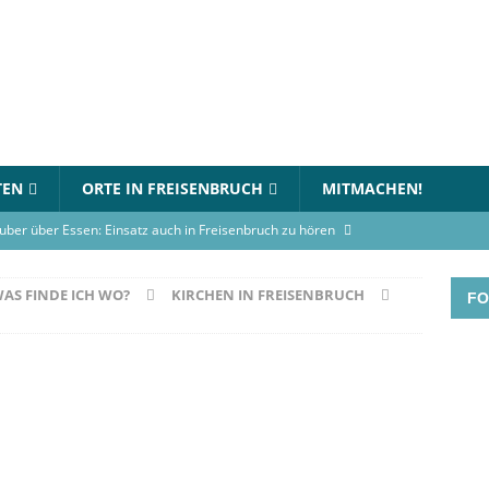
TEN
ORTE IN FREISENBRUCH
MITMACHEN!
uber über Essen: Einsatz auch in Freisenbruch zu hören
WAS FINDE ICH WO?
KIRCHEN IN FREISENBRUCH
FO
in Essen-Freisenbruch: Bett steht in Flammen
BLAULICHT
gerhaus-Oststadt am 12. Juli 2026
VERANSTALTUNGEN
rnational Choir singt am Gymnasium an der Wolfskuhle
en-Turnier beim TC Freisenbruch: Teams können sich jetzt