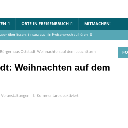
TEN
ORTE IN FREISENBRUCH
MITMACHEN!
uber über Essen: Einsatz auch in Freisenbruch zu hören
Bürgerhaus Oststadt: Weihnachten auf dem Leuchtturm
FO
in Essen-Freisenbruch: Bett steht in Flammen
BLAULICHT
gerhaus-Oststadt am 12. Juli 2026
VERANSTALTUNGEN
dt: Weihnachten auf dem
rnational Choir singt am Gymnasium an der Wolfskuhle
en-Turnier beim TC Freisenbruch: Teams können sich jetzt
Veranstaltungen
Kommentare deaktiviert
GEN