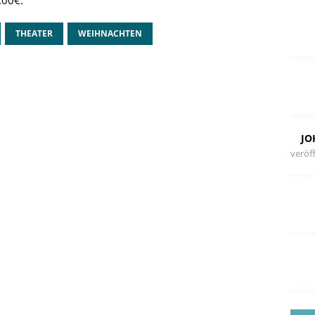
.00€.
THEATER
WEIHNACHTEN
JO
veröff