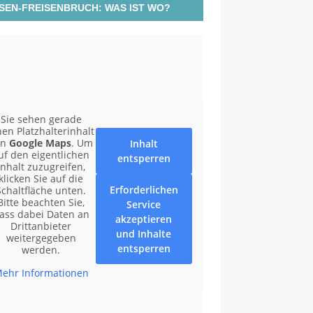
SEN-FREISENBRUCH: WAS IST WO?
Sie sehen gerade
nen Platzhalterinhalt
on
Google Maps
. Um
Inhalt
uf den eigentlichen
entsperren
Inhalt zuzugreifen,
klicken Sie auf die
Erforderlichen
Schaltfläche unten.
Bitte beachten Sie,
Service
ass dabei Daten an
akzeptieren
Drittanbieter
und Inhalte
weitergegeben
entsperren
werden.
ehr Informationen