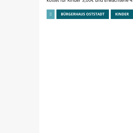
kostet für Kinder 3,00€ und Erwachsene 4
BÜRGERHAUS OSTSTADT
KINDER