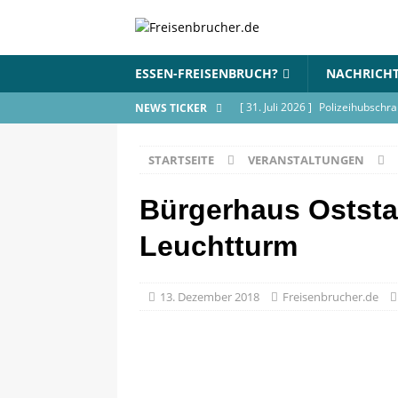
ESSEN-FREISENBRUCH?
NACHRICH
[ 31. Juli 2026 ]
Polizeihubschra
NEWS TICKER
BLAULICHT
STARTSEITE
VERANSTALTUNGEN
[ 17. Juli 2026 ]
Wohnungsbrand 
[ 9. Juli 2026 ]
Flohmarkt im Bür
Bürgerhaus Oststa
[ 18. Juni 2026 ]
Blue Lake Inte
Leuchtturm
VERANSTALTUNGEN
[ 18. Juni 2026 ]
Elfmeterschieß
13. Dezember 2018
Freisenbrucher.de
anmelden
VERANSTALTUN