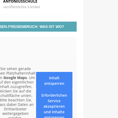
ANTONIUSSCHULE
veröffentlichte 3 Artikel
SEN-FREISENBRUCH: WAS IST WO?
Sie sehen gerade
nen Platzhalterinhalt
on
Google Maps
. Um
Inhalt
uf den eigentlichen
entsperren
Inhalt zuzugreifen,
klicken Sie auf die
Erforderlichen
Schaltfläche unten.
Bitte beachten Sie,
Service
ass dabei Daten an
akzeptieren
Drittanbieter
und Inhalte
weitergegeben
entsperren
werden.