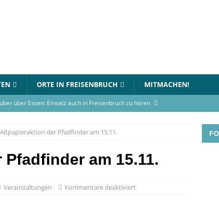
TEN
ORTE IN FREISENBRUCH
MITMACHEN!
uber über Essen: Einsatz auch in Freisenbruch zu hören
Altpapieraktion der Pfadfinder am 15.11.
FO
in Essen-Freisenbruch: Bett steht in Flammen
BLAULICHT
gerhaus-Oststadt am 12. Juli 2026
VERANSTALTUNGEN
r Pfadfinder am 15.11.
rnational Choir singt am Gymnasium an der Wolfskuhle
Veranstaltungen
Kommentare deaktiviert
en-Turnier beim TC Freisenbruch: Teams können sich jetzt