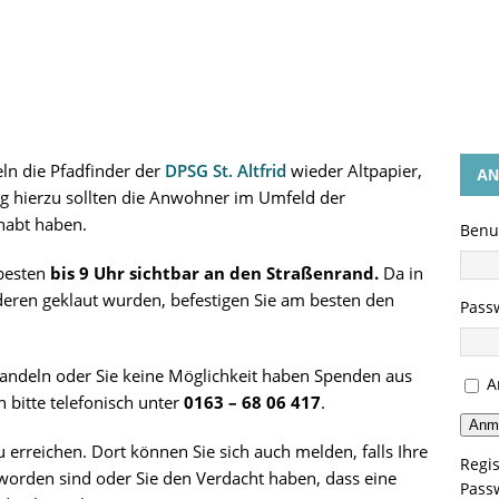
GEN
n die Pfadfinder der
DPSG St. Altfrid
wieder Altpapier,
AN
g hierzu sollten die Anwohner im Umfeld der
habt haben.
Benu
 besten
bis 9 Uhr sichtbar an den Straßenrand.
Da in
eren geklaut wurden, befestigen Sie am besten den
Pass
handeln oder Sie keine Möglichkeit haben Spenden aus
A
 bitte telefonisch unter
0163 – 68 06 417
.
Anm
erreichen. Dort können Sie sich auch melden, falls Ihre
Regis
worden sind oder Sie den Verdacht haben, dass eine
Pass