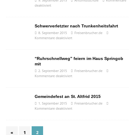
9. September 2015
Antoniusschule
Kommentare
deaktiviert
Schwerverletzter nach Trunkenheitsfahrt
8. September 2015
Freisenbrucher.de
Kommentare deaktiviert
“Ruhrschnellweg” feiern im Haus Springob
mit
2. September 2015
Freisenbrucher.de
Kommentare deaktiviert
Gemeindefest an St. Altfrid 2015
1. September 2015
Freisenbrucher.de
Kommentare deaktiviert
«
1
2