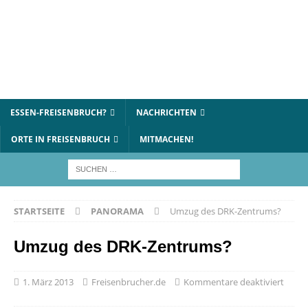
ESSEN-FREISENBRUCH?
NACHRICHTEN
ORTE IN FREISENBRUCH
MITMACHEN!
STARTSEITE
PANORAMA
Umzug des DRK-Zentrums?
Umzug des DRK-Zentrums?
1. März 2013
Freisenbrucher.de
Kommentare deaktiviert