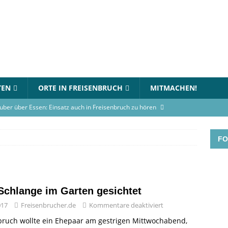
TEN
ORTE IN FREISENBRUCH
MITMACHEN!
uber über Essen: Einsatz auch in Freisenbruch zu hören
FO
in Essen-Freisenbruch: Bett steht in Flammen
BLAULICHT
gerhaus-Oststadt am 12. Juli 2026
VERANSTALTUNGEN
rnational Choir singt am Gymnasium an der Wolfskuhle
Schlange im Garten gesichtet
017
Freisenbrucher.de
Kommentare deaktiviert
en-Turnier beim TC Freisenbruch: Teams können sich jetzt
bruch wollte ein Ehepaar am gestrigen Mittwochabend,