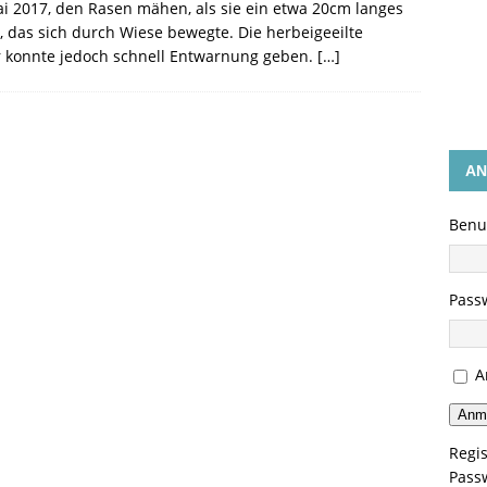
GEN
i 2017, den Rasen mähen, als sie ein etwa 20cm langes
, das sich durch Wiese bewegte. Die herbeigeeilte
 konnte jedoch schnell Entwarnung geben.
[…]
AN
Benu
Pass
A
Anm
Regis
Pass