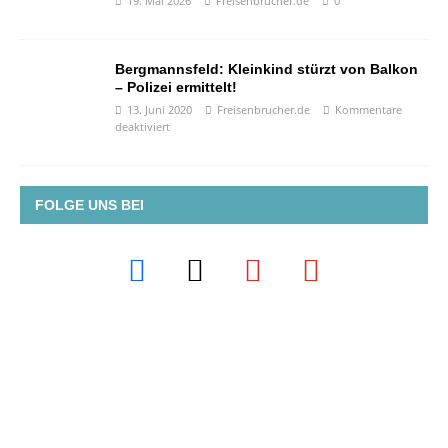
19. Mai 2026
Freisenbrucher.de
0
Bergmannsfeld: Kleinkind stürzt von Balkon
– Polizei ermittelt!
13. Juni 2020
Freisenbrucher.de
Kommentare
deaktiviert
FOLGE UNS BEI