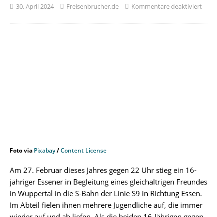
30. April 2024
Freisenbrucher.de
Kommentare deaktiviert
Foto via
Pixabay
/
Content License
Am 27. Februar dieses Jahres gegen 22 Uhr stieg ein 16-
jähriger Essener in Begleitung eines gleichaltrigen Freundes
in Wuppertal in die S-Bahn der Linie S9 in Richtung Essen.
Im Abteil fielen ihnen mehrere Jugendliche auf, die immer
wieder auf und ab liefen. Als die beiden 16-Jährigen gegen