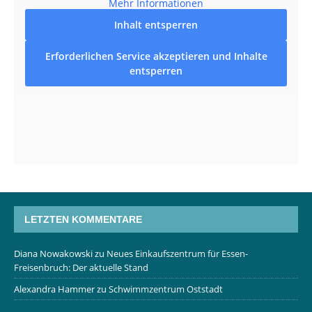
Mehr Informationen
Inhalt entsperren
Erforderlichen Service akzeptieren und Inhalte
entsperren
LETZTEN KOMMENTARE
Diana Nowakowski
zu
Neues Einkaufszentrum für Essen-
Freisenbruch: Der aktuelle Stand
Alexandra Hammer
zu
Schwimmzentrum Oststadt