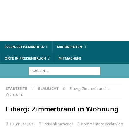
ESSEN-FREISENBRUCH?
NACHRICHTEN
ORTE IN FREISENBRUCH
MITMACHEN!
STARTSEITE
BLAULICHT
Eiberg: Zimmerbrand in
Wohnung
Eiberg: Zimmerbrand in Wohnung
19. Januar 2017
Freisenbrucher.de
Kommentare deaktiviert