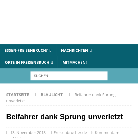
ESSEN-FREISENBRUCH?
NACHRICHTEN
ORTE IN FREISENBRUCH
MITMACHEN!
STARTSEITE
BLAULICHT
Beifahrer dank Sprung
unverletzt
Beifahrer dank Sprung unverletzt
13. November 2013
Freisenbrucher.de
Kommentare